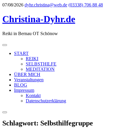
Skip
07/08/2026
dyhr.christina@web.de
(03338) 706 88 48
to
content
Christina-Dyhr.de
Reiki in Bernau OT Schönow
START
REIKI
SELBSTHILFE
MEDITATION
ÜBER MICH
Veranstaltungen
BLOG
Impressum
Kontakt
Datenschutzerklärung
Schlagwort:
Selbsthilfegruppe