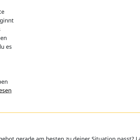
–
te
Ein
ginnt
neuer
s
Ort
nen
für
du es
Begegnung
und
Halt
ben
lesen
be
ebot gerade am besten zu deiner Situation passt? L